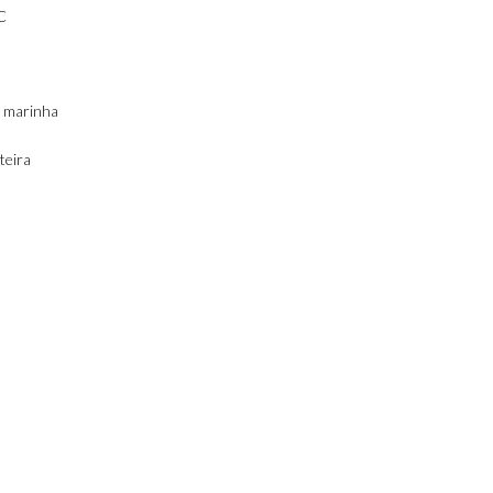
C
o marinha
teira