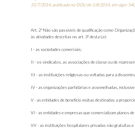
31/7/2014, publicada no DOU de 1/8/2014, em vigor 540 
Art. 2º Não são passíveis de qualificação como Organizaçõ
às atividades descritas no art. 3º desta Lei:
I - as sociedades comerciais;
II - os sindicatos, as associações de classe ou de represen
III - as instituições religiosas ou voltadas para a dissemi
IV - as organizações partidárias e assemelhadas, inclusiv
V - as entidades de benefício mútuo destinadas a proporci
VI - as entidades e empresas que comercializam planos d
VII - as instituições hospitalares privadas não gratuitas