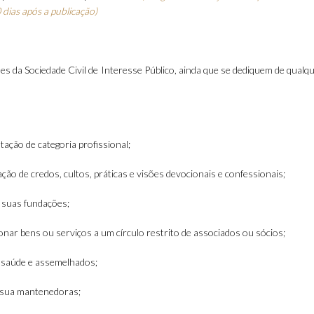
dias após a publicação)
es da Sociedade Civil de Interesse Público, ainda que se dediquem de qualq
tação de categoria profissional;
nação de credos, cultos, práticas e visões devocionais e confessionais;
e suas fundações;
onar bens ou serviços a um círculo restrito de associados ou sócios;
e saúde e assemelhados;
 e sua mantenedoras;