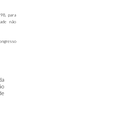
998, para
dade não
ongresso
da
ão
de