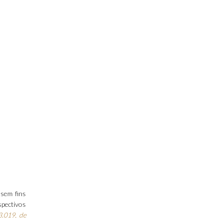
 sem fins
spectivos
3.019, de