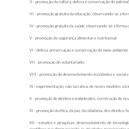
II - promoção da cultura, defesa e conservação do patrimôn
III - promoção gratuita da educação, observando-se a for
IV - promoção gratuita da saúde, observando-se a forma c
V - promoção da segurança alimentar e nutricional;
VI - defesa, preservação e conservação do meio ambient
VII - promoção do voluntariado;
VIII - promoção do desenvolvimento econômico e social e
IX - experimentação, não lucrativa, de novos modelos sóc
X - promoção de direitos estabelecidos, construção de nov
XI - promoção da ética, da paz, da cidadania, dos direitos
XII - estudos e pesquisas, desenvolvimento de tecnologi
científicos que digam respeito às atividades mencionadas n