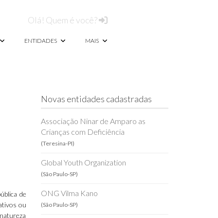
Olá! Quem é você?
ENTIDADES
MAIS
Novas entidades cadastradas
Associação Ninar de Amparo as
Crianças com Deficiência
(Teresina-PI)
Global Youth Organization
(São Paulo-SP)
ONG Vilma Kano
ública de
eativos ou
(São Paulo-SP)
 natureza