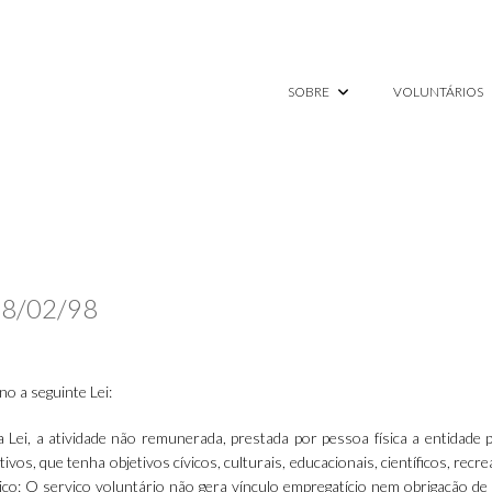
SOBRE
VOLUNTÁRIOS
 18/02/98
o a seguinte Lei:
a Lei, a atividade não remunerada, prestada por pessoa física a entidade p
ivos, que tenha objetivos cívicos, culturais, educacionais, científicos, recr
único: O serviço voluntário não gera vínculo empregatício nem obrigação de