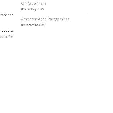
ONG vó Maria
(Porto Alegre-RS)
stador do
Amor em Ação Paragominas
(Paragominas-PA)
penho das
a que for