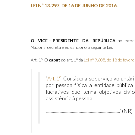
LEI Nº 13.297, DE 16 DE JUNHO DE 2016.
O VICE – PRESIDENTE DA REPÚBLICA,
no exerc
Nacional decreta e eu sanciono a seguinte Lei:
o
o
o
Art. 1
O
caput
do art. 1
da
Lei n
9.608, de 18 de fevere
o
“
Art. 1
Considera-se serviço voluntário
por pessoa física a entidade pública
lucrativos que tenha objetivos cívico
assistência à pessoa.
..................................................................................” (NR)