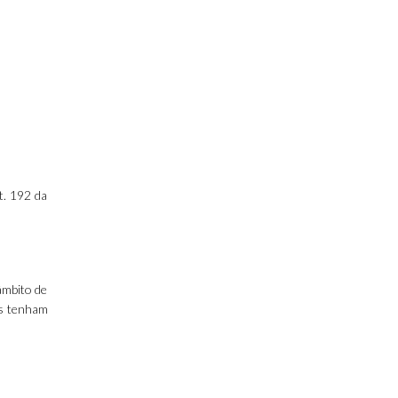
t. 192 da
 âmbito de
is tenham