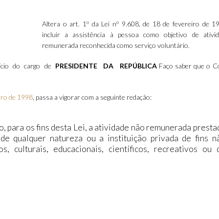
o
o
Altera o art. 1
da Lei n
9.608, de 18 de fevereiro de 1
incluir a assistência à pessoa como objetivo de ativi
remunerada reconhecida como serviço voluntário.
ício do cargo de
PRESIDENTE DA REPÚBLICA
Faço saber que o C
iro de 1998
, passa a vigorar com a seguinte redação:
, para os fins desta Lei, a atividade não remunerada presta
 de qualquer natureza ou a instituição privada de fins n
s, culturais, educacionais, científicos, recreativos ou 