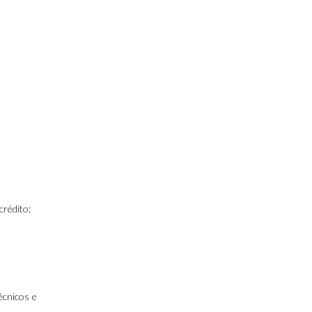
crédito;
écnicos e