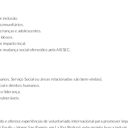
e inclusão.
s comunitários.
 crianças e adolescentes.
 idosos.
 impacto local.
de mudança social oferecidos pela AIESEC.
nos, Serviço Social ou áreas relacionadas são bem-vindas).
ial e direitos humanos.
 e liderança.
vulneráveis.
do e oferece experiências de voluntariado internacional para promover imp
Equify – Hogar San Ramón, em La Paz (Bolívia), este projeto busca reduzir