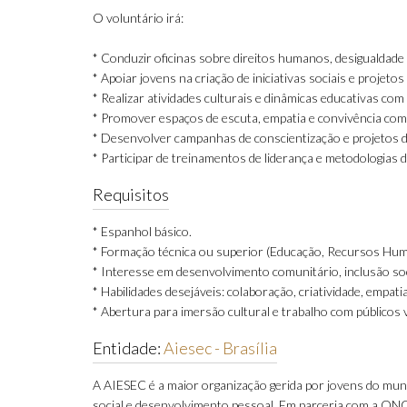
O voluntário irá:
* Conduzir oficinas sobre direitos humanos, desigualdade 
* Apoiar jovens na criação de iniciativas sociais e projeto
* Realizar atividades culturais e dinâmicas educativas com
* Promover espaços de escuta, empatia e convivência com
* Desenvolver campanhas de conscientização e projetos de
* Participar de treinamentos de liderança e metodologias 
Requisitos
* Espanhol básico.
* Formação técnica ou superior (Educação, Recursos Huma
* Interesse em desenvolvimento comunitário, inclusão soc
* Habilidades desejáveis: colaboração, criatividade, empatia
* Abertura para imersão cultural e trabalho com públicos 
Entidade:
Aiesec - Brasília
A AIESEC é a maior organização gerida por jovens do mun
social e desenvolvimento pessoal. Em parceria com a ONG 