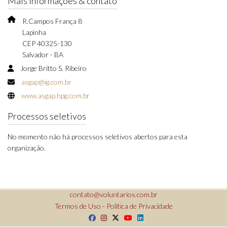
Mais informações & contato
R.Campos França 8
Lapinha
CEP 40325-130
Salvador - BA
Jorge Britto S. Ribeiro
asgap@ig.com.br
www.asgap.hpg.com.br
Processos seletivos
No momento não há processos seletivos abertos para esta
organização.
contato@voluntarios.com.br
Termos de Uso
-
Política de Privacidade