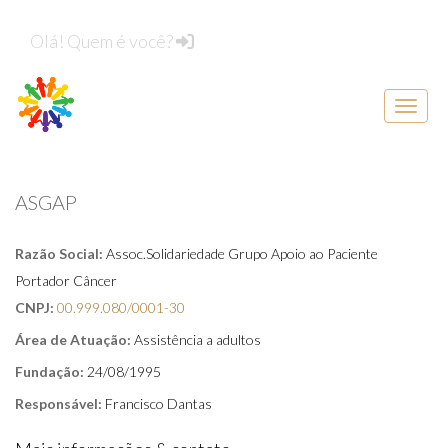
Olá! Quem é você?
Menu d
ASGAP
Razão Social:
Assoc.Solidariedade Grupo Apoio ao Paciente
Portador Câncer
CNPJ:
00.999.080/0001-30
Área de Atuação:
Assistência a adultos
Fundação:
24/08/1995
Responsável:
Francisco Dantas