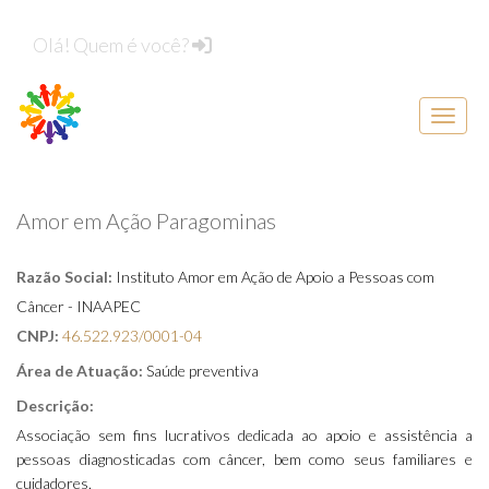
Olá! Quem é você?
Menu d
Amor em Ação Paragominas
Razão Social:
Instituto Amor em Ação de Apoio a Pessoas com
Câncer - INAAPEC
CNPJ:
46.522.923/0001-04
Área de Atuação:
Saúde preventiva
Descrição:
Associação sem fins lucrativos dedicada ao apoio e assistência a
pessoas diagnosticadas com câncer, bem como seus familiares e
cuidadores.