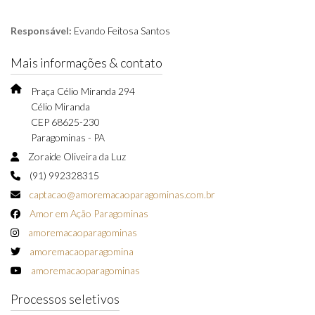
Responsável:
Evando Feitosa Santos
Mais informações & contato
Praça Célio Miranda 294
Célio Miranda
CEP 68625-230
Paragominas - PA
Zoraide Oliveira da Luz
(91) 992328315
captacao@amoremacaoparagominas.com.br
Amor em Ação Paragominas
amoremacaoparagominas
amoremacaoparagomina
amoremacaoparagominas
Processos seletivos