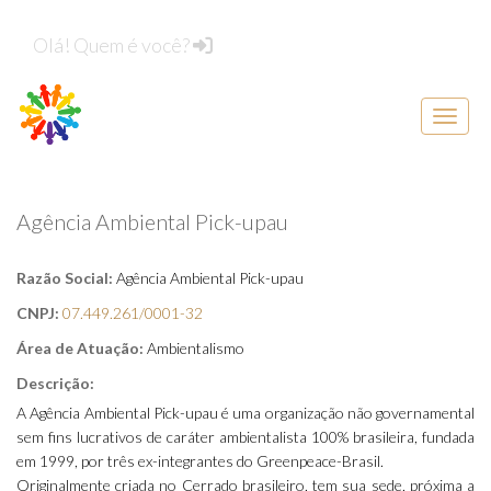
Olá! Quem é você?
Menu d
Agência Ambiental Pick-upau
Razão Social:
Agência Ambiental Pick-upau
CNPJ:
07.449.261/0001-32
Área de Atuação:
Ambientalismo
Descrição:
A Agência Ambiental Pick-upau é uma organização não governamental
sem fins lucrativos de caráter ambientalista 100% brasileira, fundada
em 1999, por três ex-integrantes do Greenpeace-Brasil.
Originalmente criada no Cerrado brasileiro, tem sua sede, próxima a