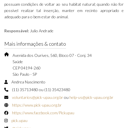
possuam condições de voltar ao seu habitat natural; quando não for
possível realizar tal inserção, manter em recinto apropriado e
adequado para o bem estar do animal.
Responsável:
Julio Andrade
Mais informações & contato
Avenida dos Ourives, 560, Bloco 07 - Conj. 34
Saúde
CEP 04194-260
Sâo Paulo - SP
Andrea Nascimento
(11) 35713480 ou (11) 35423480
voluntarios@pick-upau.org.br
ou
help-us@pick-upau.org.br
https://www.pick-upau.org.br
https://www.facebook.com/Pickupau
pick.upau