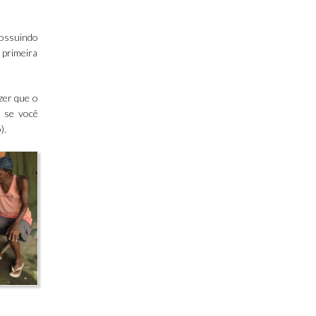
Possuindo
 primeira
izer que o
 se você
).