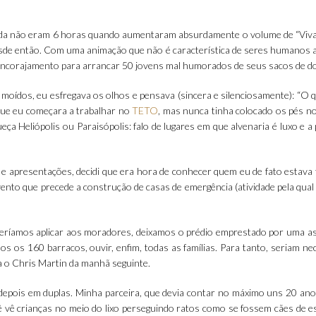
Ainda não eram 6 horas quando aumentaram absurdamente o volume de “Viva
 desde então. Com uma animação que não é característica de seres humanos 
 encorajamento para arrancar 50 jovens mal humorados de seus sacos de do
oídos, eu esfregava os olhos e pensava (sincera e silenciosamente): “O 
que eu começara a trabalhar no
TETO
, mas nunca tinha colocado os pés no
eça Heliópolis ou Paraisópolis: falo de lugares em que alvenaria é luxo e a
s e apresentações, decidi que era hora de conhecer quem eu de fato estava
ento que precede a construção de casas de emergência (atividade pela qua
ríamos aplicar aos moradores, deixamos o prédio emprestado por uma a
os os 160 barracos, ouvir, enfim, todas as famílias. Para tanto, seriam ne
ia o Chris Martin da manhã seguinte.
epois em duplas. Minha parceira, que devia contar no máximo uns 20 ano
vê crianças no meio do lixo perseguindo ratos como se fossem cães de e