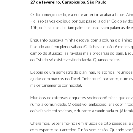
27 de fevereiro, Carapicuíba, São Paulo
O dia começou cedo, e a noite anterior acabara tarde. 
– e isso talvez explique por que passei a odiar Coldplay
10h, dois rapazes batiam palmas e bradavam palavras de
Enquanto buscava minha escova, com a coluna e o ânimo m
fazendo aqui em pleno sábado?”. Já havia então 6 meses 
campo de atuação: as favelas mais precárias do país. Esqu
do Estado só existe vestindo farda. Quando existe.
Depois de um semestre de planilhas, relatórios, reuniõe
ajudar com macros no Excel. Embarquei, portanto, num ev
majoritariamente conhecida).
Munidos de extensas enquetes socioeconômicas que deve
rumo à comunidade. O objetivo, ambicioso, era cobrir tod
dois dias de entrevistas, e durante a caminhada eu já tem
Chegamos. Separamo-nos em grupos de oito pessoas, e d
com espanto seu arredor. E não sem razão. Quando você 