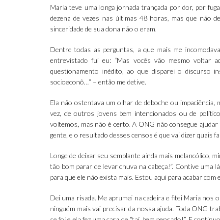
Maria teve uma longa jornada trançada por dor, por fuga
dezena de vezes nas últimas 48 horas, mas que não deix
sinceridade de sua dona não o eram.
Dentre todas as perguntas, a que mais me incomodava 
entrevistado fui eu: “Mas vocês vão mesmo voltar aq
questionamento inédito, ao que disparei o discurso i
socioeconô…” – então me detive.
Ela não ostentava um olhar de deboche ou impaciência, m
vez, de outros jovens bem intencionados ou de polític
voltemos, mas não é certo. A ONG não consegue ajudar 
gente, e o resultado desses censos é que vai dizer quais fa
Longe de deixar seu semblante ainda mais melancólico, mi
tão bom parar de levar chuva na cabeça!”. Contive uma 
para que ele não exista mais. Estou aqui para acabar com 
Dei uma risada. Me aprumei na cadeira e fitei Maria nos
ninguém mais vai precisar da nossa ajuda. Toda ONG trab
se foi e ela fez uma cara de “taí, bem pensado!”. E contin