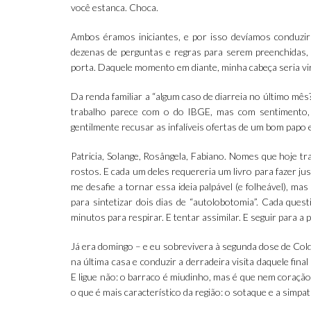
você estanca. Choca.
Ambos éramos iniciantes, e por isso devíamos conduzir
dezenas de perguntas e regras para serem preenchidas, 
porta. Daquele momento em diante, minha cabeça seria vi
Da renda familiar a “algum caso de diarreia no último mês?
trabalho parece com o do IBGE, mas com sentimento, 
gentilmente recusar as infalíveis ofertas de um bom papo 
Patricia, Solange, Rosângela, Fabiano. Nomes que hoje t
rostos. E cada um deles requereria um livro para fazer ju
me desafie a tornar essa ideia palpável (e folheável), ma
para sintetizar dois dias de “autolobotomia”. Cada que
minutos para respirar. E tentar assimilar. E seguir para a 
Já era domingo – e eu sobrevivera à segunda dose de Cold
na última casa e conduzir a derradeira visita daquele fina
E ligue não: o barraco é miudinho, mas é que nem coraçã
o que é mais característico da região: o sotaque e a simpat