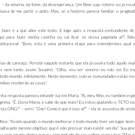
 – da miséria, da fome, da desesperança. Um filme cujo roteiro eu já esc
ava de me partir o peito. Mas, se a história parecia familiar, o pragma
fazer é a que abre este texto. E logo após a resposta contundente de
ui para fazer minha casinha ou vai ficar só nessa papelada aí?”. Nã
nstitucional: “Bom, esta é uma primeira etapa para entendermos qual 
as de cansaço. Percebi naquele instante que ela já ouvira tudo aquilo ma
os nem tanto assim. Suspirei. “Olha, vou ser sincero: eu não sei. Eu e
todo mundo, infelizmente. Neste momento, outras comunidades estão re
mílias receberão as casas”.
nha resposta pareceu infundir luz em Maria. “Ai, meu filho, eu também espe
lágrima. “É, Dona Maria, e sabe do que mais? Eu estou ajudando o TETO e
esta ONG!” – sorri. “Oxe! Como é que é isso aí?” – ela se assustou de verd
 olhos: “Assim: quando o mundo melhorar e todo mundo tiver um lugar bom p
alha pelo mesmo objetivo: que é não precisar mais existir um dia”. Sua pr
uou, com aquela alegria que eu, sem metade do seu sofrer, nunca tive: “Mas ó