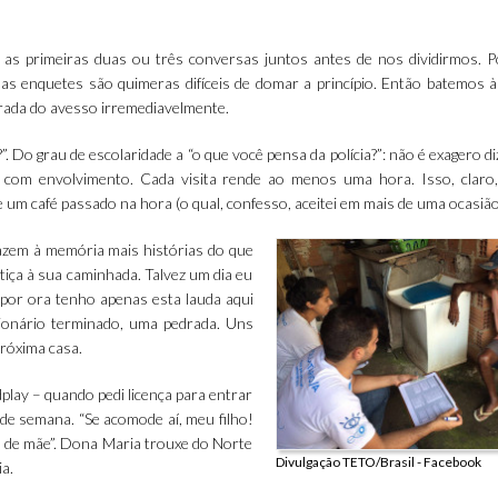
 as primeiras duas ou três conversas juntos antes de nos dividirmos. 
as enquetes são quimeras difíceis de domar a princípio. Então batemos à
rada do avesso irremediavelmente.
”. Do grau de escolaridade a “o que você pensa da polícia?”: não é exagero d
com envolvimento. Cada visita rende ao menos uma hora. Isso, claro,
e um café passado na hora (o qual, confesso, aceitei em mais de uma ocasião
razem à memória mais histórias do que
stiça à sua caminhada. Talvez um dia eu
s por ora tenho apenas esta lauda aqui
stionário terminado, uma pedrada. Uns
próxima casa.
play – quando pedi licença para entrar
l de semana. “Se acomode aí, meu filho!
o de mãe”. Dona Maria trouxe do Norte
Divulgação TETO/Brasil - Facebook
ia.