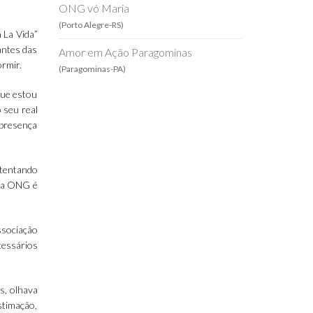
ONG vó Maria
(Porto Alegre-RS)
 La Vida”
antes das
Amor em Ação Paragominas
rmir.
(Paragominas-PA)
que estou
 seu real
 presença
 tentando
l a ONG é
ssociação
cessários
s, olhava
stimação,