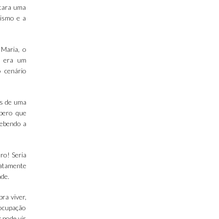
utara uma
tismo e a
 Maria, o
o era um
o cenário
is de uma
spero que
cebendo a
ro! Seria
xatamente
ade.
ra viver,
eocupação
: pode vir